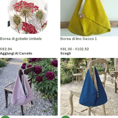
Borsa di gobelin Umbels
Borsa di lino Sacco 1
$
82.94
$
91.00
-
$
102.52
Aggiungi Al Carrello
Scegli