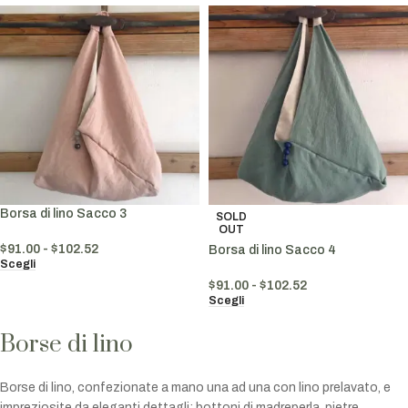
Borsa di lino Sacco 3
SOLD
OUT
$
91.00
-
$
102.52
Borsa di lino Sacco 4
Scegli
$
91.00
-
$
102.52
Scegli
Borse di lino
Borse di lino, confezionate a mano una ad una con lino prelavato, e
impreziosite da eleganti dettagli: bottoni di madreperla, pietre