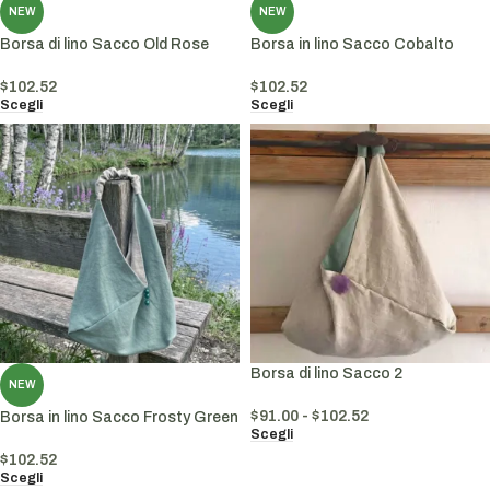
NEW
NEW
Borsa di lino Sacco Old Rose
Borsa in lino Sacco Cobalto
$
102.52
$
102.52
Scegli
Scegli
Borsa di lino Sacco 2
NEW
$
91.00
-
$
102.52
Borsa in lino Sacco Frosty Green
Scegli
$
102.52
Scegli