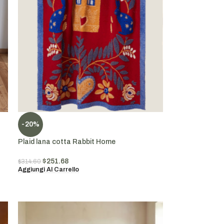
-20%
Plaid lana cotta Rabbit Home
$
251.68
$
314.60
Aggiungi Al Carrello