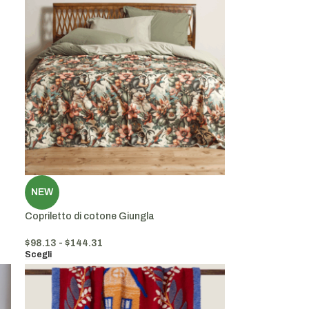
NEW
Copriletto di cotone Giungla
$
98.13
-
$
144.31
Scegli