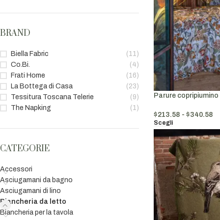
BRAND
Biella Fabric
(11)
Co.Bi.
(4)
Frati Home
(16)
La Bottega di Casa
(23)
Parure copripiumino
Tessitura Toscana Telerie
(9)
The Napking
(1)
$
213.58
-
$
340.58
Scegli
CATEGORIE
Accessori
Asciugamani da bagno
Asciugamani di lino
Biancheria da letto
Biancheria per la tavola