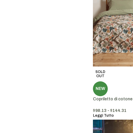
SOLD
OUT
NEW
Copriletto di cotone 
$
98.13
-
$
144.31
Leggi Tutto