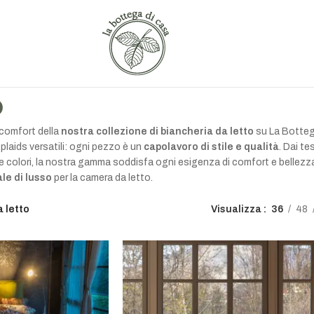
o
 comfort della
nostra collezione di biancheria da letto
su La Bottega
plaids versatili: ogni pezzo è un
capolavoro di stile e qualità
. Dai t
n e colori, la nostra gamma soddisfa ogni esigenza di comfort e bellezza
le di lusso
per la camera da letto.
 letto
Visualizza
36
48