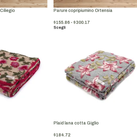
Ciliegio
Parure copripiumino Ortensia
$
155.86
-
$
300.17
Scegli
Plaid lana cotta Giglio
$
184.72