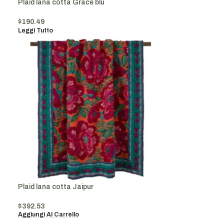
Plaid lana cotta Grace blu
$
190.49
Leggi Tutto
Plaid lana cotta Jaipur
$
392.53
Aggiungi Al Carrello