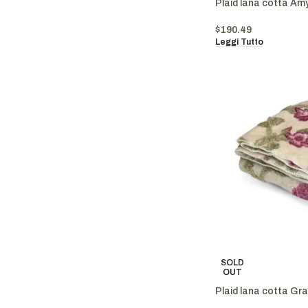
Plaid lana cotta Am
$
190.49
Leggi Tutto
SOLD
OUT
Plaid lana cotta Gr