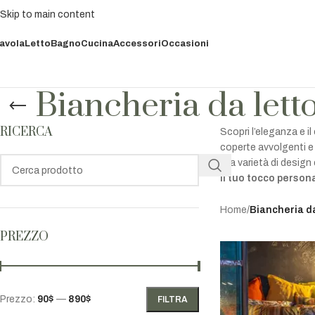
Skip to main content
avola
Letto
Bagno
Cucina
Accessori
Occasioni
Biancheria da lett
RICERCA
Scopri l’eleganza e il
coperte avvolgenti e 
alla varietà di desig
il tuo tocco persona
Home
/
Biancheria da
PREZZO
Prezzo:
90$
—
890$
FILTRA