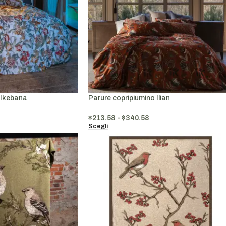
 Ikebana
Parure copripiumino Ilian
$
213.58
-
$
340.58
Scegli