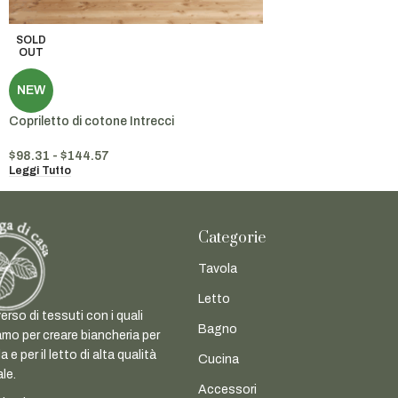
SOLD
OUT
NEW
Copriletto di cotone Intrecci
$
98.31
-
$
144.57
Leggi Tutto
Categorie
Tavola
Letto
erso di tessuti con i quali
Bagno
mo per creare biancheria per
a e per il letto di alta qualità
Cucina
ale.
Accessori