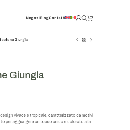
Negozi
Blog
Contatti
i cotone Giungla
one Giungla
 design vivace e tropicale, caratterizzato da motivi
etto per aggiungere un tocco unico e colorato alla