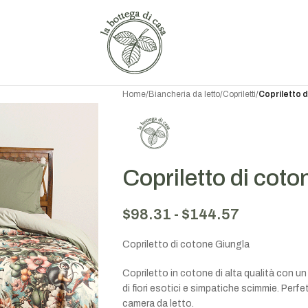
Home
/
Biancheria da letto
/
Copriletti
/
Copriletto d
Copriletto di cot
$
98.31
-
$
144.57
Copriletto di cotone Giungla
Copriletto in cotone di alta qualità con un
di fiori esotici e simpatiche scimmie. Perf
camera da letto.