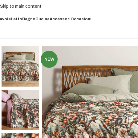
Skip to main content
avola
Letto
Bagno
Cucina
Accessori
Occasioni
NEW