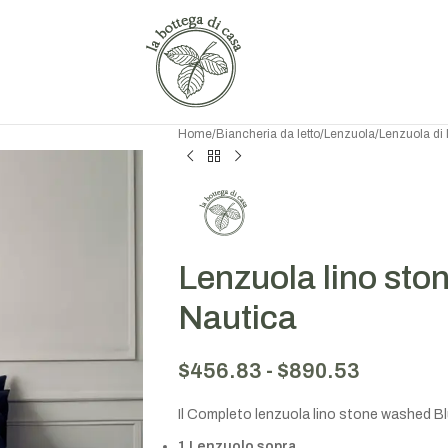
Home
/
Biancheria da letto
/
Lenzuola
/
Lenzuola di 
Lenzuola lino sto
Nautica
$
456.83
-
$
890.53
Il Completo lenzuola lino stone washed B
1 Lenzuolo sopra