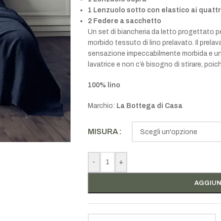
1 Lenzuolo sotto con elastico ai quatt
2 Federe a sacchetto
Un set di biancheria da letto progettato pe
morbido tessuto di lino prelavato. Il prel
sensazione impeccabilmente morbida e un
lavatrice e non c’è bisogno di stirare, poic
100% lino
Marchio:
La Bottega di Casa
MISURA
-
+
AGGIUN