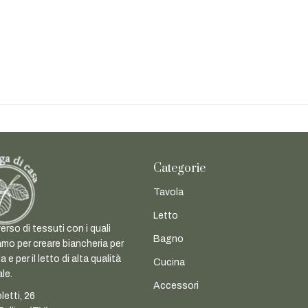
Categorie
Tavola
Letto
erso di tessuti con i quali
Bagno
mo per creare biancheria per
a e per il letto di alta qualità
Cucina
ale.
Accessori
letti, 26