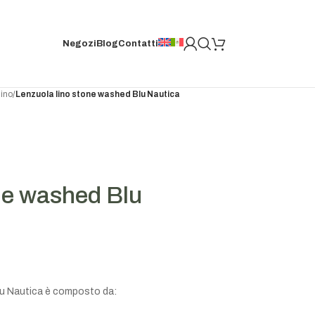
Negozi
Blog
Contatti
lino
/
Lenzuola lino stone washed Blu Nautica
ne washed Blu
lu Nautica è composto da: