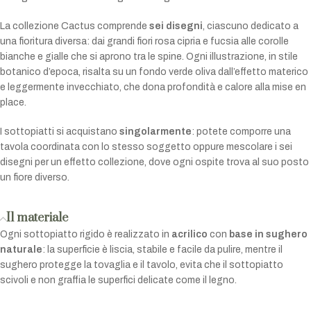
La collezione Cactus comprende
sei disegni
, ciascuno dedicato a
una fioritura diversa: dai grandi fiori rosa cipria e fucsia alle corolle
bianche e gialle che si aprono tra le spine. Ogni illustrazione, in stile
botanico d’epoca, risalta su un fondo verde oliva dall’effetto materico
e leggermente invecchiato, che dona profondità e calore alla mise en
place.
I sottopiatti si acquistano
singolarmente
: potete comporre una
tavola coordinata con lo stesso soggetto oppure mescolare i sei
disegni per un effetto collezione, dove ogni ospite trova al suo posto
un fiore diverso.
Il materiale
Ogni sottopiatto rigido è realizzato in
acrilico
con
base in sughero
naturale
: la superficie è liscia, stabile e facile da pulire, mentre il
sughero protegge la tovaglia e il tavolo, evita che il sottopiatto
scivoli e non graffia le superfici delicate come il legno.