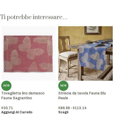
Ti potrebbe interessare…
NEW
NEW
Tovaglietta lino damasco
Striscia da tavola Fauna Blu
Fauna Sagrantino
Reale
$
30.71
$
86.59
-
$
113.14
Aggiungi Al Carrello
Scegli