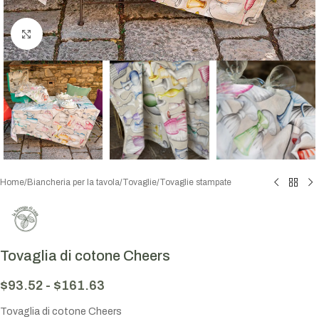
Click to enlarge
Home
/
Biancheria per la tavola
/
Tovaglie
/
Tovaglie stampate
Tovaglia di cotone Cheers
$
93.52
-
$
161.63
Tovaglia di cotone Cheers