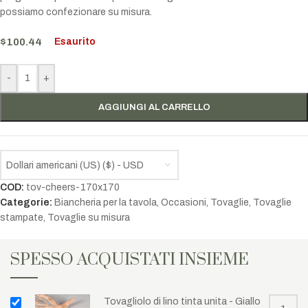
possiamo confezionare su misura.
$
100.44
Esaurito
-
+
AGGIUNGI AL CARRELLO
Dollari americani (US) ($) - USD
COD:
tov-cheers-170x170
Categorie:
Biancheria per la tavola
,
Occasioni
,
Tovaglie
,
Tovaglie
stampate
,
Tovaglie su misura
SPESSO ACQUISTATI INSIEME
Tovagliolo di lino tinta unita - Giallo