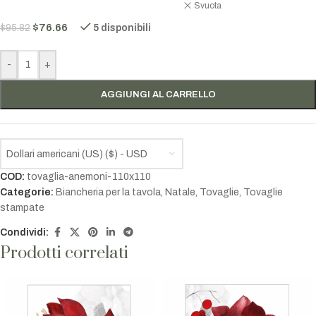
Svuota
$
76.66
$
95.82
5 disponibili
-
+
AGGIUNGI AL CARRELLO
Dollari americani (US) ($) - USD
COD:
tovaglia-anemoni-110x110
Categorie:
Biancheria per la tavola
,
Natale
,
Tovaglie
,
Tovaglie
stampate
Condividi:
Prodotti correlati