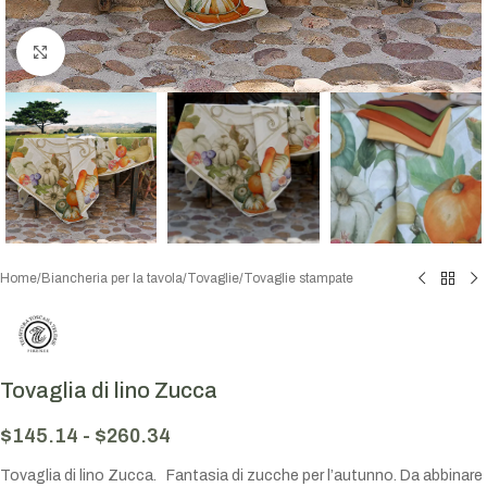
Click to enlarge
Home
/
Biancheria per la tavola
/
Tovaglie
/
Tovaglie stampate
Tovaglia di lino Zucca
$
145.14
-
$
260.34
Tovaglia di lino Zucca. Fantasia di zucche per l’autunno.
Da abbinare