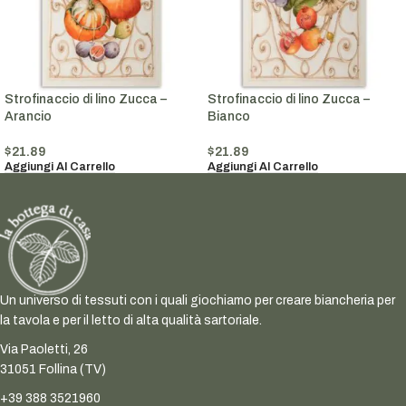
Strofinaccio di lino Zucca –
Strofinaccio di lino Zucca –
Arancio
Bianco
$
21.89
$
21.89
Aggiungi Al Carrello
Aggiungi Al Carrello
Un universo di tessuti con i quali giochiamo per creare biancheria per
la tavola e per il letto di alta qualità sartoriale.
Via Paoletti, 26
31051 Follina (TV)
+39 388 3521960