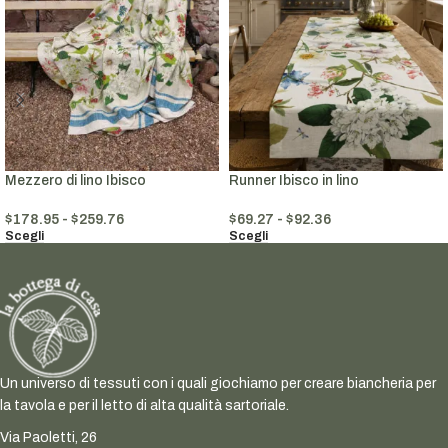
Mezzero di lino Ibisco
Runner Ibisco in lino
$
178.95
-
$
259.76
$
69.27
-
$
92.36
Scegli
Scegli
Un universo di tessuti con i quali giochiamo per creare biancheria per
la tavola e per il letto di alta qualità sartoriale.
Via Paoletti, 26