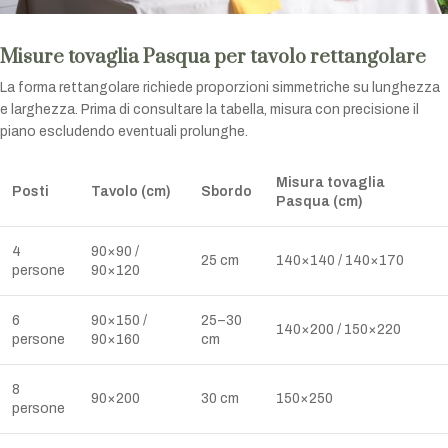
Misure tovaglia Pasqua per tavolo rettangolare
La forma rettangolare richiede proporzioni simmetriche su lunghezza
e larghezza. Prima di consultare la tabella, misura con precisione il
piano escludendo eventuali prolunghe.
Misura tovaglia
Posti
Tavolo (cm)
Sbordo
Pasqua (cm)
4
90×90 /
25 cm
140×140 / 140×170
persone
90×120
6
90×150 /
25–30
140×200 / 150×220
persone
90×160
cm
8
90×200
30 cm
150×250
persone