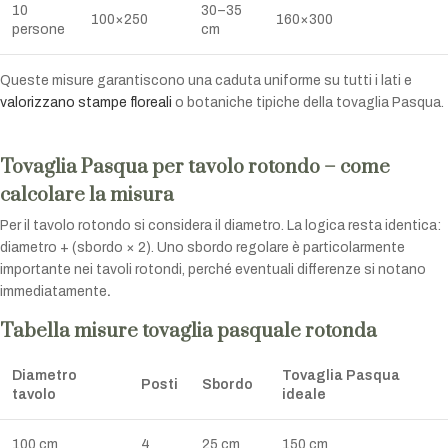
10
30–35
100×250
160×300
persone
cm
Queste misure garantiscono una caduta uniforme su tutti i lati e
valorizzano stampe floreali
o botaniche tipiche della tovaglia Pasqua.
Tovaglia Pasqua per tavolo rotondo – come
calcolare la misura
Per il tavolo rotondo si considera il diametro. La logica resta identica:
diametro + (sbordo × 2). Uno sbordo regolare è particolarmente
importante nei tavoli rotondi, perché eventuali differenze si notano
immediatamente
.
Tabella misure tovaglia pasquale rotonda
Diametro
Tovaglia Pasqua
Posti
Sbordo
tavolo
ideale
100 cm
4
25 cm
150 cm