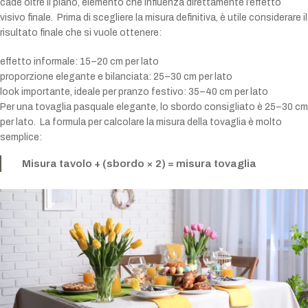
cade oltre il piano, elemento che influenza direttamente l’effetto
visivo finale. Prima di scegliere la misura definitiva, è utile considerare il
risultato finale che si vuole ottenere:
effetto informale: 15–20 cm per lato
proporzione elegante e bilanciata: 25–30 cm per lato
look importante, ideale per pranzo festivo: 35–40 cm per lato
Per una tovaglia pasquale elegante, lo sbordo consigliato è 25–30 cm
per lato. La formula per calcolare la misura della tovaglia è molto
semplice:
Misura tavolo + (sbordo × 2) = misura tovaglia