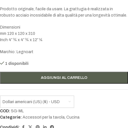
Prodotto originale, facile da usare. La grattugia è realizzata in
robusto acciaio inossidabile di alta qualità per una longevità ottimale.
Dimensioni
mm 120 x 120 x 310
Inch 4″ ¾ x 4″ ¾ x 12″ ¼
Marchio: Legnoart
1 disponibili
AGGIUNGI AL CARRELLO
Dollari americani (US) ($) - USD
COD:
SG-ML
Categorie:
Accessori per la tavola
,
Cucina
Condividi: