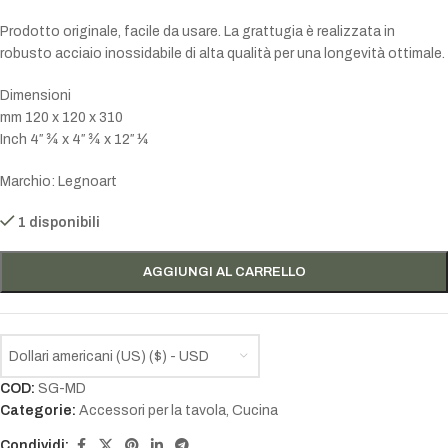
Prodotto originale, facile da usare. La grattugia è realizzata in
robusto acciaio inossidabile di alta qualità per una longevità ottimale.
Dimensioni
mm 120 x 120 x 310
Inch 4″ ¾ x 4″ ¾ x 12″ ¼
Marchio: Legnoart
1 disponibili
AGGIUNGI AL CARRELLO
Dollari americani (US) ($) - USD
COD:
SG-MD
Categorie:
Accessori per la tavola
,
Cucina
Condividi: