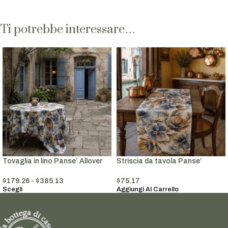
Ti potrebbe interessare…
Tovaglia in lino Panse’ Allover
Striscia da tavola Panse’
$
179.26
-
$
385.13
$
75.17
Scegli
Aggiungi Al Carrello