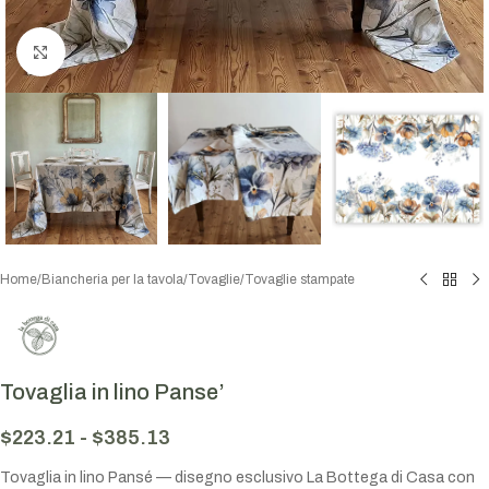
Click to enlarge
Home
/
Biancheria per la tavola
/
Tovaglie
/
Tovaglie stampate
Tovaglia in lino Panse’
$
223.21
-
$
385.13
Tovaglia in lino Pansé — disegno esclusivo La Bottega di Casa con