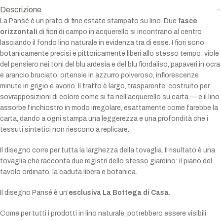
Descrizione
La Pansé è un prato di fine estate stampato su lino. Due
fasce
orizzontali
di fiori di campo in acquerello si incontrano al centro
lasciando il fondo lino naturale in evidenza tra di esse. I fiori sono
botanicamente precisi e pittoricamente liberi allo stesso tempo: viole
del pensiero nei toni del blu ardesia e del blu fiordaliso, papaveri in ocra
e arancio bruciato, ortensie in azzurro polveroso, infiorescenze
minute in grigio e avorio. Il tratto è largo, trasparente, costruito per
sovrapposizioni di colore come si fa nell’acquerello su carta — e il lino
assorbe l’inchiostro in modo irregolare, esattamente come farebbe la
carta, dando a ogni stampa una leggerezza e una profondità che i
tessuti sintetici non riescono a replicare.
Il disegno corre per tutta la larghezza della tovaglia. Il risultato è una
tovaglia che racconta due registri dello stesso giardino: il piano del
tavolo ordinato, la caduta libera e botanica.
Il disegno Pansé è un’
esclusiva La Bottega di Casa
.
Come per tutti i prodotti in lino naturale, potrebbero essere visibili