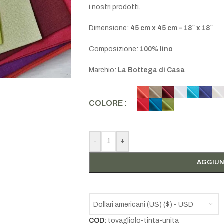
i nostri prodotti.
Dimensione:
45 cm x 45 cm – 18″ x 18″
Composizione:
100% lino
Marchio:
La Bottega di Casa
COLORE
-
+
AGGIUN
Dollari americani (US) ($) - USD
COD:
tovagliolo-tinta-unita