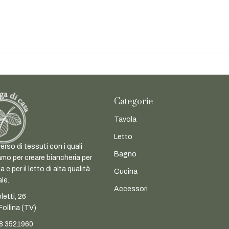
Categorie
Tavola
Letto
erso di tessuti con i quali
Bagno
mo per creare biancheria per
a e per il letto di alta qualità
Cucina
ale.
Accessori
letti, 26
ollina (TV)
8 3521960