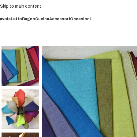
Skip to main content
avola
Letto
Bagno
Cucina
Accessori
Occasioni