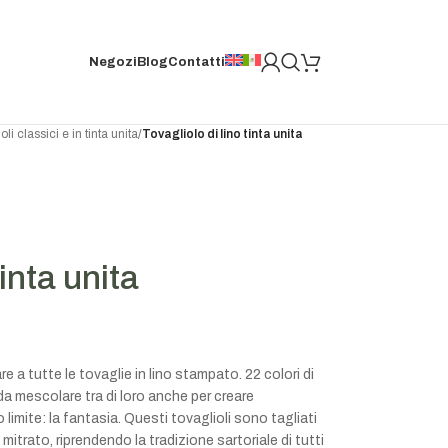
Negozi
Blog
Contatti
li classici e in tinta unita
/
Tovagliolo di lino tinta unita
tinta unita
re a tutte le tovaglie in lino stampato. 22 colori di
 da mescolare tra di loro anche per creare
o limite: la fantasia. Questi tovaglioli sono tagliati
trato, riprendendo la tradizione sartoriale di tutti