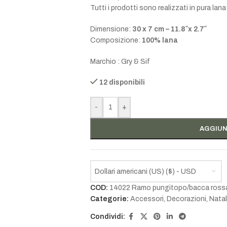
Tutti i prodotti sono realizzati in pura la
Dimensione:
30 x 7 cm – 11.8″x 2.7″
Composizione:
100% lana
Marchio : Gry & Sif
12 disponibili
-
+
AGGIUN
Dollari americani (US) ($) - USD
COD:
14022 Ramo pungitopo/bacca ross
Categorie:
Accessori
,
Decorazioni
,
Nata
Condividi: