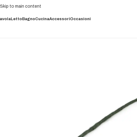
Skip to main content
avola
Letto
Bagno
Cucina
Accessori
Occasioni