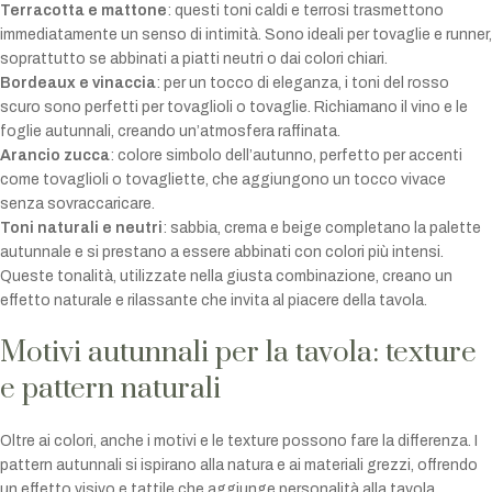
Terracotta e mattone
: questi toni caldi e terrosi trasmettono
immediatamente un senso di intimità. Sono ideali per tovaglie e runner,
soprattutto se abbinati a piatti neutri o dai colori chiari.
Bordeaux e vinaccia
: per un tocco di eleganza, i toni del rosso
scuro sono perfetti per tovaglioli o tovaglie. Richiamano il vino e le
foglie autunnali, creando un’atmosfera raffinata.
Arancio zucca
: colore simbolo dell’autunno, perfetto per accenti
come tovaglioli o tovagliette, che aggiungono un tocco vivace
senza sovraccaricare.
Toni naturali e neutri
: sabbia, crema e beige completano la palette
autunnale e si prestano a essere abbinati con colori più intensi.
Queste tonalità, utilizzate nella giusta combinazione, creano un
effetto naturale e rilassante che invita al piacere della tavola.
Motivi autunnali per la tavola: texture
e pattern naturali
Oltre ai colori, anche i motivi e le texture possono fare la differenza. I
pattern autunnali si ispirano alla natura e ai materiali grezzi, offrendo
un effetto visivo e tattile che aggiunge personalità alla tavola.